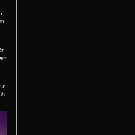
h
ôn
rên
age
như
uất