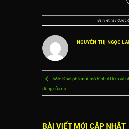
Bài viết này được 
NGUYỄN THỊ NGỌC LA
66b: Khai phá một mô hình AI lớn và 
dụng của nó
BÀI VIẾT MỚI CẬP NHẬT