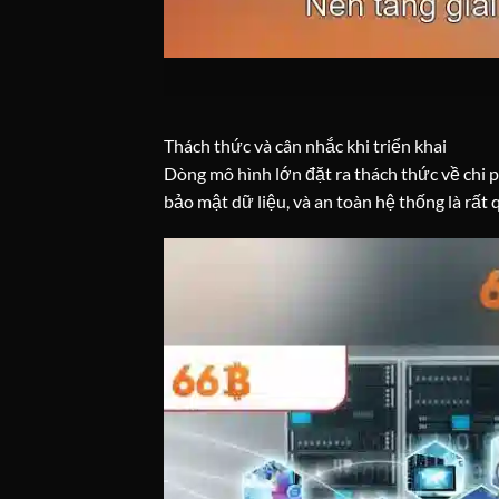
Thách thức và cân nhắc khi triển khai
Dòng mô hình lớn đặt ra thách thức về chi ph
bảo mật dữ liệu, và an toàn hệ thống là rất 