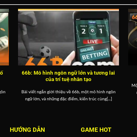
số
66b: Mô hình ngôn ngữ lớn và tương lai
của trí tuệ nhân tạo
Mộ
gôn
Bài viết ngắn giới thiệu về 66b, một mô hình ngôn
ngữ lớn, và những đặc điểm, kiến trúc cùng[...]
HƯỚNG DẪN
GAME HOT