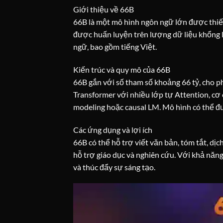
Giới thiệu về 66B
66B là một mô hình ngôn ngữ lớn được thiết
được huấn luyện trên lượng dữ liệu khổng l
ngữ, bao gồm tiếng Việt.
Kiến trúc và quy mô của 66B
66B gắn với số tham số khoảng 66 tỷ, cho p
Transformer với nhiều lớp tự Attention, cơ
modeling hoặc causal LM. Mô hình có thể đư
Các ứng dụng và lợi ích
66B có thể hỗ trợ viết văn bản, tóm tắt, dịc
hỗ trợ giáo dục và nghiên cứu. Với khả năn
và thúc đẩy sự sáng tạo.