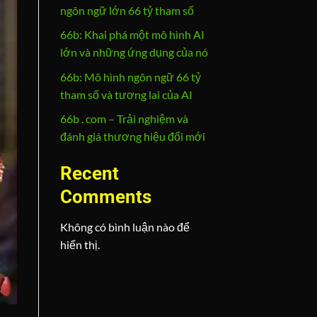
ngôn ngữ lớn 66 tỷ tham số
66b: Khai phá một mô hình AI
lớn và những ứng dụng của nó
66b: Mô hình ngôn ngữ 66 tỷ
tham số và tương lai của AI
66b . com – Trải nghiệm và
đánh giá thương hiệu đổi mới
Recent
Comments
Không có bình luận nào để
hiển thị.