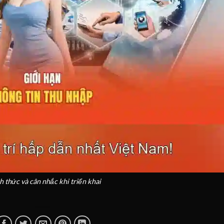
h thức và cân nhắc khi triển khai