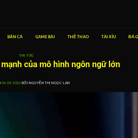
BẮN CÁ
GAME BÀI
THỂ THAO
TÀI XỈU
ĐÁ 
TIN TỨC
c mạnh của mô hình ngôn ngữ lớn
O
06-08-2026
BỞI
NGUYỄN THỊ NGỌC LAN