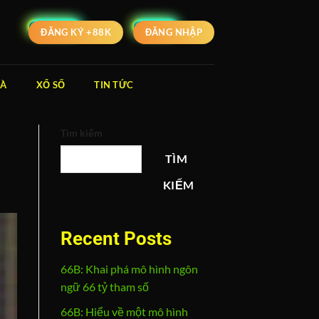
ĐĂNG KÝ +88K
ĐĂNG NHẬP
GÀ
XỔ SỐ
TIN TỨC
Tìm kiếm
TÌM
KIẾM
Recent Posts
66B: Khai phá mô hình ngôn
ngữ 66 tỷ tham số
66B: Hiểu về một mô hình