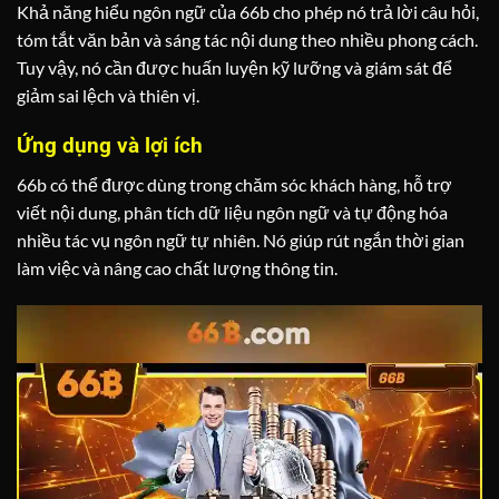
Khả năng hiểu ngôn ngữ của 66b cho phép nó trả lời câu hỏi,
tóm tắt văn bản và sáng tác nội dung theo nhiều phong cách.
Tuy vậy, nó cần được huấn luyện kỹ lưỡng và giám sát để
giảm sai lệch và thiên vị.
Ứng dụng và lợi ích
66b có thể được dùng trong chăm sóc khách hàng, hỗ trợ
viết nội dung, phân tích dữ liệu ngôn ngữ và tự động hóa
nhiều tác vụ ngôn ngữ tự nhiên. Nó giúp rút ngắn thời gian
làm việc và nâng cao chất lượng thông tin.