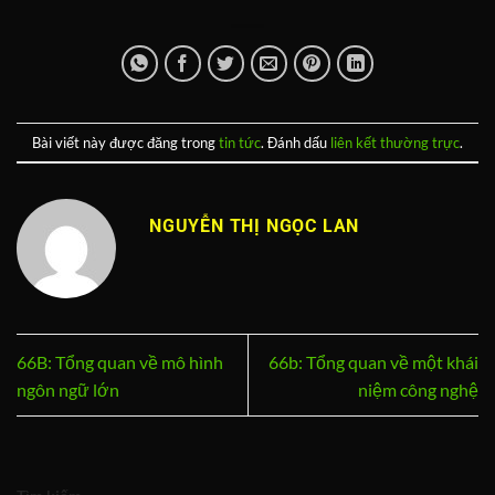
Bài viết này được đăng trong
tin tức
. Đánh dấu
liên kết thường trực
.
NGUYỄN THỊ NGỌC LAN
66B: Tổng quan về mô hình
66b: Tổng quan về một khái
ngôn ngữ lớn
niệm công nghệ