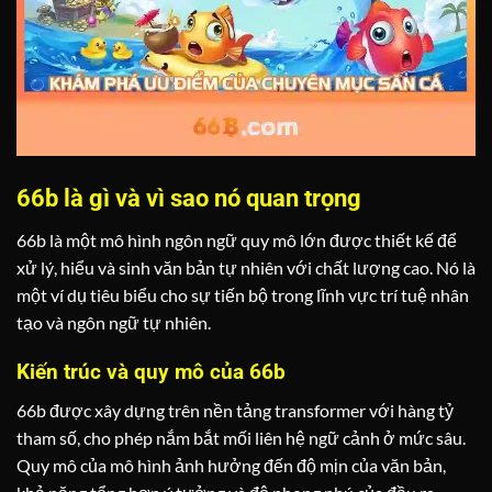
66b là gì và vì sao nó quan trọng
66b là một mô hình ngôn ngữ quy mô lớn được thiết kế để
xử lý, hiểu và sinh văn bản tự nhiên với chất lượng cao. Nó là
một ví dụ tiêu biểu cho sự tiến bộ trong lĩnh vực trí tuệ nhân
tạo và ngôn ngữ tự nhiên.
Kiến trúc và quy mô của 66b
66b được xây dựng trên nền tảng transformer với hàng tỷ
tham số, cho phép nắm bắt mối liên hệ ngữ cảnh ở mức sâu.
Quy mô của mô hình ảnh hưởng đến độ mịn của văn bản,