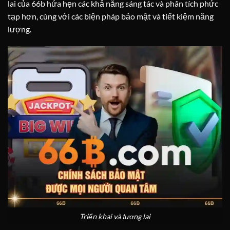
lai của 66b hứa hẹn các khả năng sáng tác và phân tích phức
tạp hơn, cùng với các biện pháp bảo mật và tiết kiệm năng
lượng.
Triển khai và tương lai