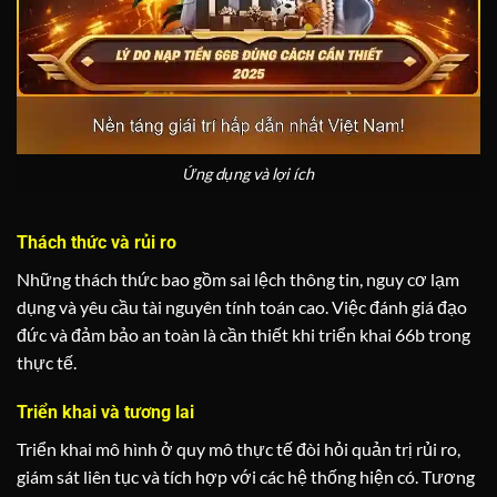
Ứng dụng và lợi ích
Thách thức và rủi ro
Những thách thức bao gồm sai lệch thông tin, nguy cơ lạm
dụng và yêu cầu tài nguyên tính toán cao. Việc đánh giá đạo
đức và đảm bảo an toàn là cần thiết khi triển khai 66b trong
thực tế.
Triển khai và tương lai
Triển khai mô hình ở quy mô thực tế đòi hỏi quản trị rủi ro,
giám sát liên tục và tích hợp với các hệ thống hiện có. Tương